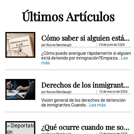
t
Últimos Artículos
e
r
n
Cómo saber si alguien está detenido por inmigración
a
30 de julio de 2026
por Rosina Stambaugh
t
¿Cómo puedo averiguar rápidamente si alguien
está detenido por inmigración?Empieza...
Lee
i
:
más
C
v
ó
m
e
o
Derechos de los inmigrantes detenidos
s
:
a
12 de marzo de 2026
por Rosina Stambaugh
b
Visión general de los derechos de detención
e
:
de inmigrantes Cuando...
Lee más
r
D
s
e
i
r
a
e
l
¿Qué ocurre cuando me someten a un procedimiento de deportación?
c
g
h
12 de marzo de 2026