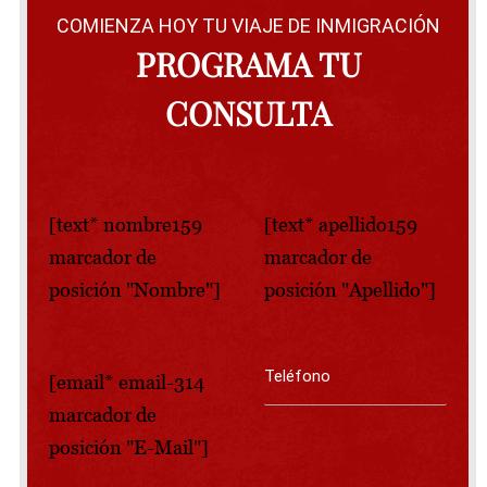
COMIENZA HOY TU VIAJE DE INMIGRACIÓN
PROGRAMA TU
CONSULTA
[text* nombre159
[text* apellido159
marcador de
marcador de
posición "Nombre"]
posición "Apellido"]
[email* email-314
marcador de
posición "E-Mail"]