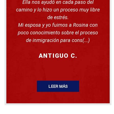
ó
Ella nos ayudó en cada paso del
a
n
u
camino y lo hizo un proceso muy libre
n
p
de estrés.
r
o
Mi esposa y yo fuimos a Rosina con
c
e
poco conocimiento sobre el proceso
d
de inmigración para cons(...)
i
m
i
e
ANTIGUO C.
n
t
o
d
e
d
e
p
LEER MÁS
o
r
t
a
c
i
ó