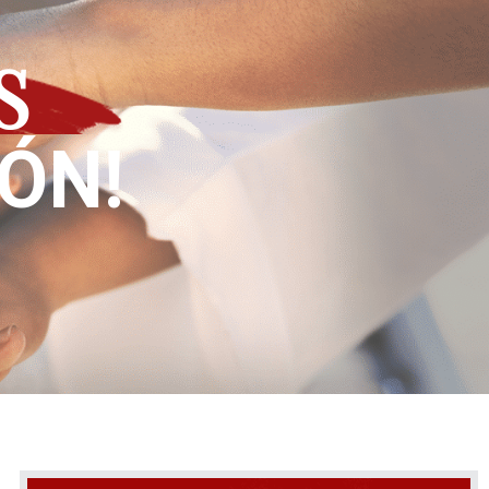
S
IÓN!