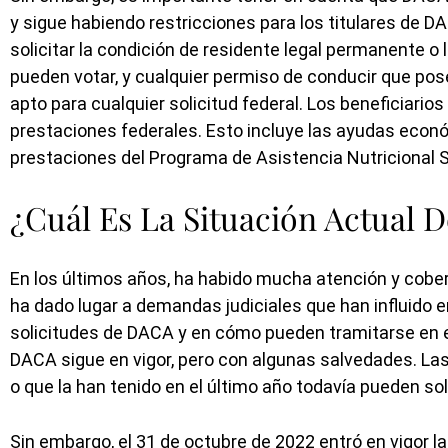
Cariñosa, orientada a objetivos 
y sigue habiendo restricciones para los titulares de D
profesional.
solicitar la condición de residente legal permanente o
Rosina me ayudó a obtener la tarj
pueden votar, y cualquier permiso de conducir que p
verde en sólo cuatro meses. Fue 
apto para cualquier solicitud federal. Los beneficiar
profesional en el tratamiento de 
prestaciones federales. Esto incluye las ayudas econó
caso, lo que conduj(...)
prestaciones del Programa de Asistencia Nutricional 
¿Cuál Es La Situación Actual
LE
En los últimos años, ha habido mucha atención y cober
ha dado lugar a demandas judiciales que han influido 
solicitudes de DACA y en cómo pueden tramitarse en el 
DACA sigue en vigor, pero con algunas salvedades. La
o que la han tenido en el último año todavía pueden so
Sin embargo, el 31 de octubre de 2022 entró en vigor l