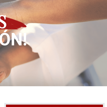
S
IÓN!