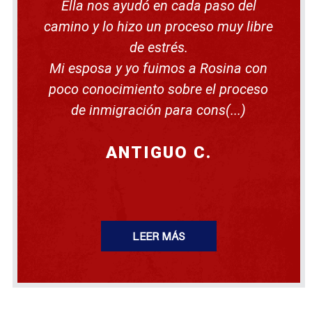
ó
Ella nos ayudó en cada paso del
a
n
u
camino y lo hizo un proceso muy libre
n
p
de estrés.
r
o
Mi esposa y yo fuimos a Rosina con
c
e
poco conocimiento sobre el proceso
d
de inmigración para cons(...)
i
m
i
e
ANTIGUO C.
n
t
o
d
e
d
e
p
LEER MÁS
o
r
t
a
c
i
ó