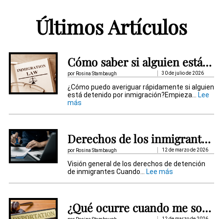
t
Últimos Artículos
e
r
n
Cómo saber si alguien está detenido por inmigración
a
30 de julio de 2026
por Rosina Stambaugh
t
¿Cómo puedo averiguar rápidamente si alguien
está detenido por inmigración?Empieza...
Lee
i
:
más
C
v
ó
m
e
o
Derechos de los inmigrantes detenidos
s
:
a
12 de marzo de 2026
por Rosina Stambaugh
b
Visión general de los derechos de detención
e
:
de inmigrantes Cuando...
Lee más
r
D
s
e
i
r
a
e
l
¿Qué ocurre cuando me someten a un procedimiento de deportación?
c
g
h
12 de marzo de 2026