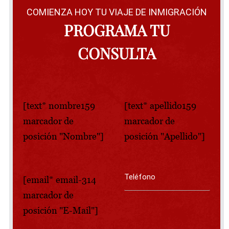
COMIENZA HOY TU VIAJE DE INMIGRACIÓN
PROGRAMA TU
CONSULTA
[text* nombre159
[text* apellido159
marcador de
marcador de
posición "Nombre"]
posición "Apellido"]
[email* email-314
marcador de
posición "E-Mail"]