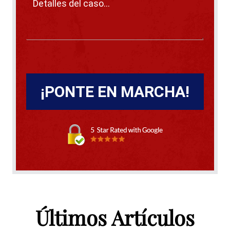
A
l
t
Últimos Artículos
e