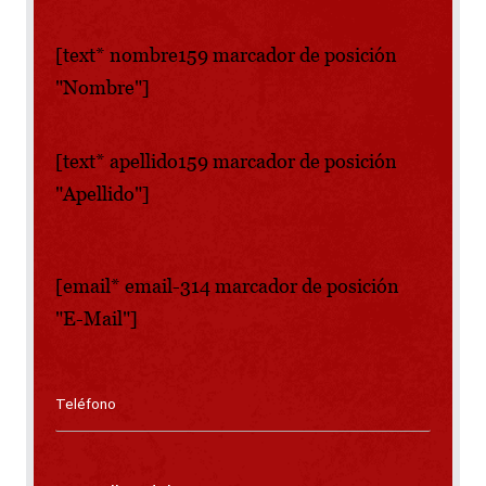
[text* nombre159 marcador de posición
"Nombre"]
[text* apellido159 marcador de posición
"Apellido"]
[email* email-314 marcador de posición
"E-Mail"]