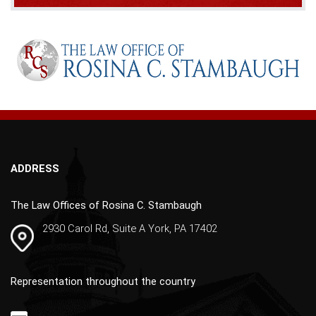
A
l
t
e
r
n
a
t
i
v
ADDRESS
e
:
The Law Offices of Rosina C. Stambaugh
2930 Carol Rd, Suite A York, PA 17402
Representation throughout the country