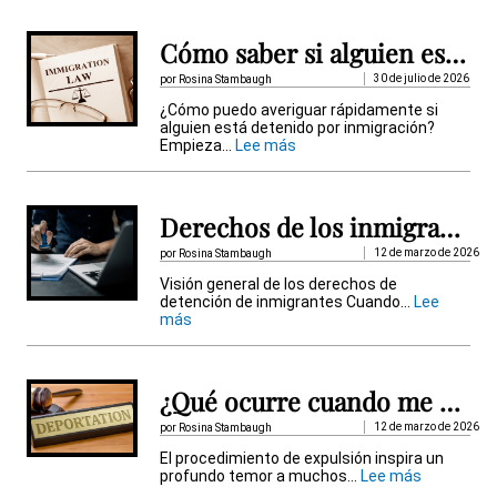
r
n
Cómo saber si alguien está detenido por inmigración
a
30 de julio de 2026
por Rosina Stambaugh
t
¿Cómo puedo averiguar rápidamente si
alguien está detenido por inmigración?
i
:
Empieza...
Lee más
C
v
ó
m
e
o
Derechos de los inmigrantes detenidos
s
:
a
12 de marzo de 2026
por Rosina Stambaugh
b
Visión general de los derechos de
e
detención de inmigrantes Cuando...
Lee
r
:
más
s
D
i
e
a
r
l
e
g
¿Qué ocurre cuando me someten a un procedimiento de deportación?
c
u
h
i
12 de marzo de 2026
por Rosina Stambaugh
o
e
El procedimiento de expulsión inspira un
s
n
:
profundo temor a muchos...
Lee más
d
e
¿
e