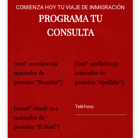
COMIENZA HOY TU VIAJE DE INMIGRACIÓN
PROGRAMA TU
CONSULTA
[text* nombre159
[text* apellido159
marcador de
marcador de
posición "Nombre"]
posición "Apellido"]
[email* email-314
marcador de
posición "E-Mail"]