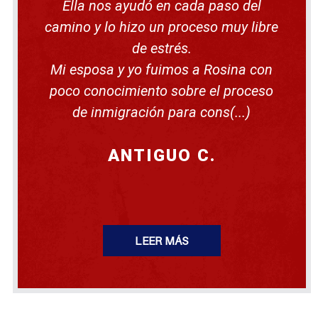
ó
Ella nos ayudó en cada paso del
a
n
u
camino y lo hizo un proceso muy libre
n
p
de estrés.
r
o
Mi esposa y yo fuimos a Rosina con
c
e
poco conocimiento sobre el proceso
d
de inmigración para cons(...)
i
m
i
e
ANTIGUO C.
n
t
o
d
e
d
e
p
LEER MÁS
o
r
t
a
c
i
ó