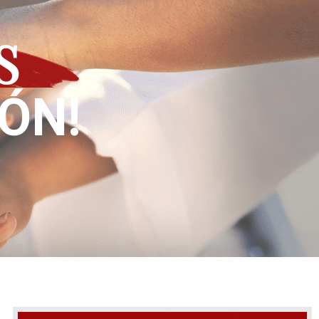
S
IÓN!