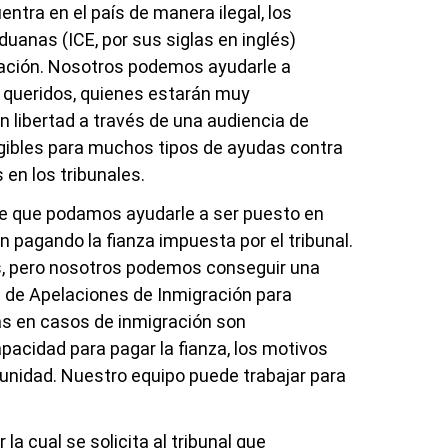
y
Está bien informada, es agresiva y
entra en el país de manera ilegal, los
está al tanto de todo.
duanas (ICE, por sus siglas en inglés)
ración. Nosotros podemos ayudarle a
eta
Rosina ha sido una bendición para mi
 queridos, quienes estarán muy
muy
familia. Está bien informada, es
en libertad a través de una audiencia de
mi
agresiva y está al tanto de todo. Mi
egibles para muchos tipos de ayudas contra
familia es(...)
en los tribunales.
ble que podamos ayudarle a ser puesto en
AMANDA
 pagando la fianza impuesta por el tribunal.
s, pero nosotros podemos conseguir una
ta de Apelaciones de Inmigración para
as en casos de inmigración son
pacidad para pagar la fianza, los motivos
unidad. Nuestro equipo puede trabajar para
la cual se solicita al tribunal que