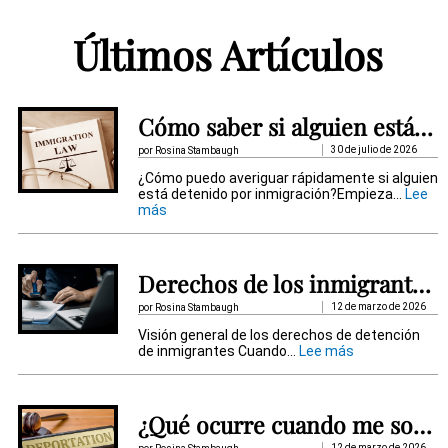
t
Últimos Artículos
e
r
n
Cómo saber si alguien está detenido por inmigración
a
30 de julio de 2026
por Rosina Stambaugh
t
¿Cómo puedo averiguar rápidamente si alguien
está detenido por inmigración?Empieza...
Lee
i
:
más
C
v
ó
m
e
o
Derechos de los inmigrantes detenidos
s
:
a
12 de marzo de 2026
por Rosina Stambaugh
b
Visión general de los derechos de detención
e
:
de inmigrantes Cuando...
Lee más
r
D
s
e
i
r
a
e
l
¿Qué ocurre cuando me someten a un procedimiento de deportación?
c
g
h
12 de marzo de 2026