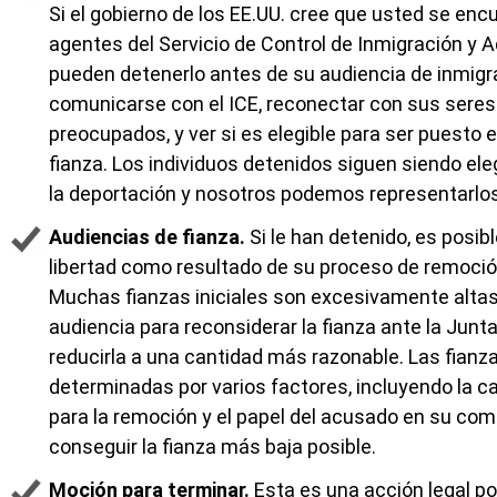
Cariñosa, orientada a objetivos 
Si el gobierno de los EE.UU. cree que usted se encu
profesional.
agentes del Servicio de Control de Inmigración y A
pueden detenerlo antes de su audiencia de inmig
Rosina me ayudó a obtener la tarj
comunicarse con el ICE, reconectar con sus seres
verde en sólo cuatro meses. Fue 
preocupados, y ver si es elegible para ser puesto 
profesional en el tratamiento de 
fianza. Los individuos detenidos siguen siendo el
caso, lo que conduj(...)
la deportación y nosotros podemos representarlos 
Audiencias de fianza.
Si le han detenido, es posi
LE
libertad como resultado de su proceso de remoción
Muchas fianzas iniciales son excesivamente alta
audiencia para reconsiderar la fianza ante la Jun
reducirla a una cantidad más razonable. Las fianz
determinadas por varios factores, incluyendo la ca
para la remoción y el papel del acusado en su com
conseguir la fianza más baja posible.
Moción para terminar.
Esta es una acción legal por 