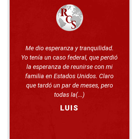
o
d
n
m
e
m
e
t
i
s
e
g
o
n
r
m
i
a
e
d
c
t
o
i
e
s
ó
n
Me dio esperanza y tranquilidad.
n
a
Yo tenía un caso federal, que perdió
u
n
la esperanza de reunirse con mi
p
r
familia en Estados Unidos. Claro
o
c
que tardó un par de meses, pero
e
d
todas la(...)
i
m
i
LUIS
e
n
t
o
d
e