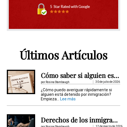
A
l
t
Últimos Artículos
e
r
n
Cómo saber si alguien está detenido por inmigración
a
30 de julio de 2026
por Rosina Stambaugh
t
¿Cómo puedo averiguar rápidamente si
alguien está detenido por inmigración?
i
:
Empieza...
Lee más
C
v
ó
m
e
o
Derechos de los inmigrantes detenidos
s
:
a
12 de marzo de 2026
por Rosina Stambaugh