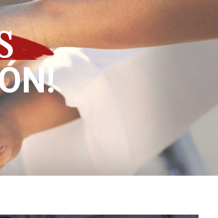
S
IÓN!