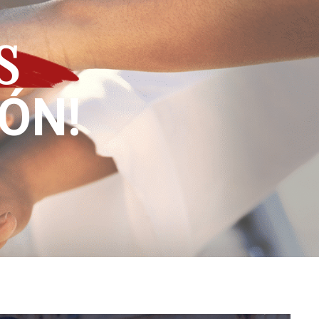
S
IÓN!