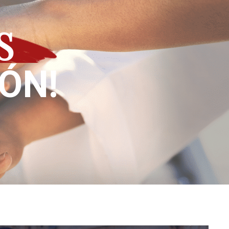
S
IÓN!