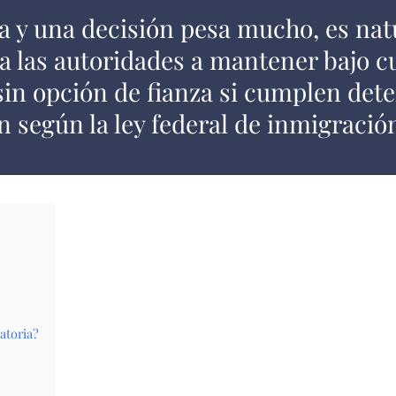
a y una decisión pesa mucho, es nat
a a las autoridades a mantener bajo c
in opción de fianza si cumplen det
n según la ley federal de inmigració
atoria?