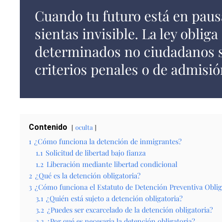
Cuando tu futuro está en paus
sientas invisible. La ley oblig
determinados no ciudadanos s
criterios penales o de admisió
Contenido
oculta
1
¿Cómo funciona la detención de inmigrantes?
1.1
Solicitud de libertad bajo fianza
1.2
Liberación mediante libertad condicional
2
¿Qué es la detención obligatoria?
3
¿Cómo funciona el Estatuto de Detención Preventiva Oblig
3.1
¿Quién está sujeto a detención obligatoria?
3.2
¿Puedes ser excarcelado de la detención obligatoria?
3.3
¿Por qué es necesaria la detención obligatoria?