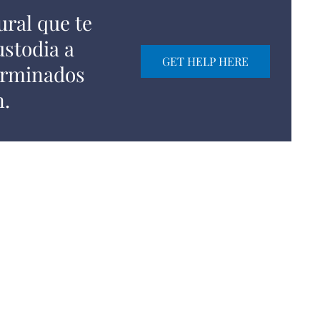
ural que te
ustodia a
GET HELP HERE
erminados
n.